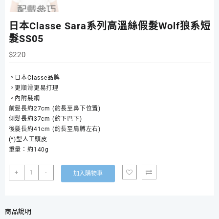
日本Classe Sara系列高溫絲假髮Wolf狼系短
髮SS05
$
220
。日本Classe品牌
。更順滑更易打理
。內附髮網
前髮長約27cm (約長至鼻下位置)
側髮長約37cm (約下巴下)
後髮長約41cm (約長至肩膊左右)
(*)型人工頭皮
重量：約140g
日
+
-
加入購物車
本
Classe
Sara
系
商品說明