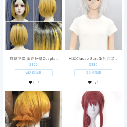
排球少年 孤爪研磨Cosplay
日本Classe Sara系列高溫絲
$
120
$
220
造型款金黑漸變中分短髮
假髮Wolf狼系短髮亮銀白色
SS01
加入購物車
加入購物車