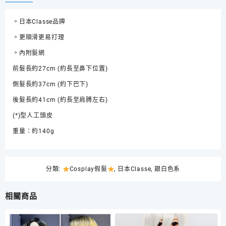
列
高
。日本Classe品牌
溫
絲
。更順滑更易打理
假
。內附髮網
髮
Wolf
前髮長約27cm (約長至鼻下位置)
狼
側髮長約37cm (約下巴下)
系
短
後髮長約41cm (約長至肩膊左右)
髮
(*)型人工頭皮
SS05
數
重量：約140g
量
分類:
Cosplay假髮
,
日本Classe
,
銀白色系
相關商品