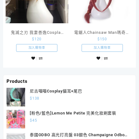
鬼滅之刃 我妻善逸Cosplay
電鋸人Chainsaw Man瑪奇瑪
$
120
$
150
假髮
橘紅色假髮
加入購物車
加入購物車
Products
尼古喵喵Cosplay貓耳+尾巴
$
138
[粉色/藍色]Lemon Me Petite 完美化妝刷套裝
$
45
泰國ODBO 高光打亮盤 03銀色 Champaigne Odbo