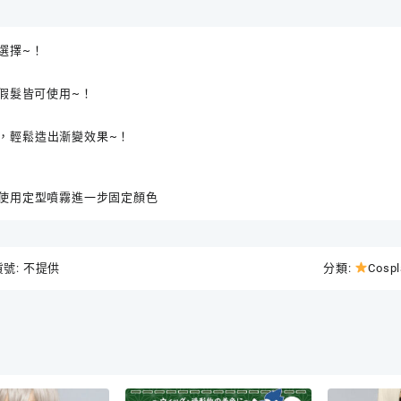
創
Cospl
選擇~！
商
品
數
 假髮皆可使用~！
量
，輕鬆造出漸變效果~！
以使用定型噴霧進一步固定顏色
貨號:
不提供
分類:
Cosp