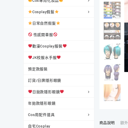
Cos專用化妝品
Cosplay假髮
日常自然假髮
性感開車服
動漫Cosplay服裝
JK校服水手服
預定款服裝
訂貨/日牌隱形眼鏡
日拋款隱形眼鏡
年拋款隱形眼鏡
Cos用配件道具
商品說明
額
自宅Cosplay