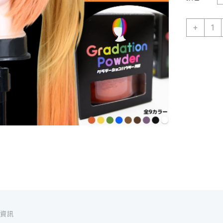
網
+
站
限
定-
暫
時
性
染
髮
染
色
粉
假
髮
真
髮
日
本
Assis
外資訊
原