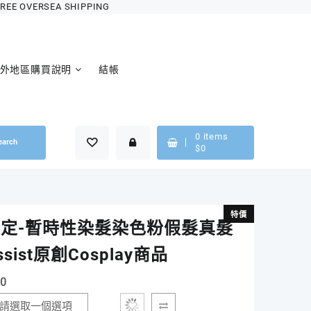
OVERSEA SHIPPING
外地區購買說明
結帳
0
items
earch
$
0
特價
特價
定-暫時性染髮染色粉假髮真髮
sist原創Cosplay商品
50