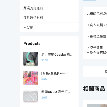
動漫刀劍道具
九種顏色可以
道具製作材料
。真人頭髮 /
未分類
。粉撲型設計
Products
。啞光效果
**染色後可
尼古喵喵Cosplay貓
耳+尾巴
$
138
[粉色/藍色]Lemon
Me Petite 完美化妝
$
45
刷套裝
相關商品
泰國ODBO 高光打亮
盤 03銀色
$
65
Champaigne Odbo
Glowing Skin