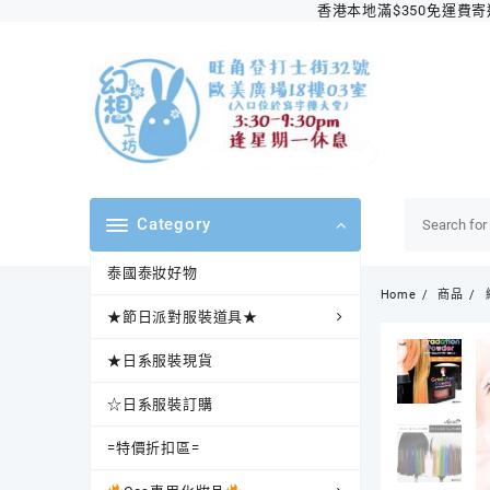
Skip
香港本地滿$350免運費寄送順
to
content
Category
泰國泰妝好物
Home
商品
★節日派對服裝道具★
★日系服裝現貨
☆日系服裝訂購
=特價折扣區=