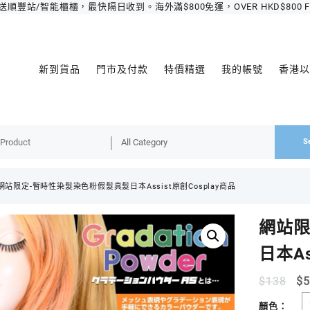
豐站/智能櫃櫃，最快隔日收到。海外滿$800免運，OVER HKD$800 FREE 
新到貨品
門市及付款
特價精選
我的帳號
香港以
S
網站限定-暫時性染髮染色粉假髮真髮日本Assist原創Cosplay商品
網站限
日本As
$
138
$
顏色：