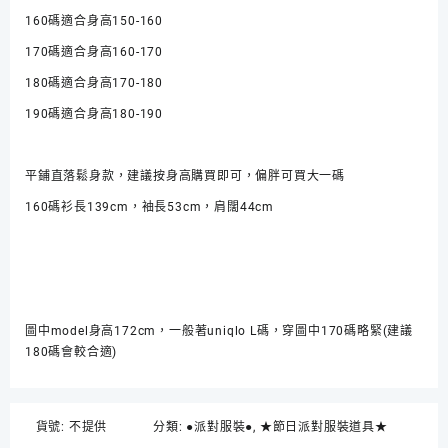
聖
160碼適合身高150-160
節
170碼適合身高160-170
Halloween
Cosplay
180碼適合身高170-180
派
190碼適合身高180-190
對
數
量
平鋪直落鬆身款，建議按身高購買即可，偏胖可買大一碼
160碼衫長139cm，袖長53cm，肩闊44cm
170碼衫長150cm，袖長56cm，肩闊48cm
180碼衫長159cm，袖長58cm，肩闊50cm
190碼衫長168cm，袖長61cm，肩闊53cm
圖中model身高172cm，一般著uniqlo L碼，穿圖中170碼略緊(建議
180碼會較合適)
貨號:
不提供
分類:
●派對服裝●
,
★節日派對服裝道具★