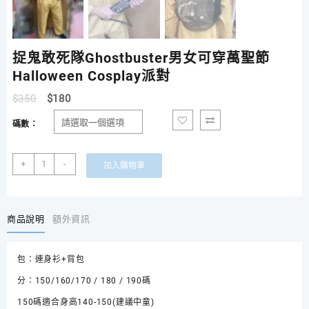
捉鬼敢死隊Ghostbuster男女可穿萬聖節
Halloween Cosplay派對
$
350
$
180
碼數：
捉
+
-
加入購物車
鬼
敢
死
隊
商品說明
額外資訊
Ghostbuster
男
包：連身衫+背包
女
可
分：150/160/170 / 180 / 190碼
穿
150碼適合身高140-150(建議中童)
萬