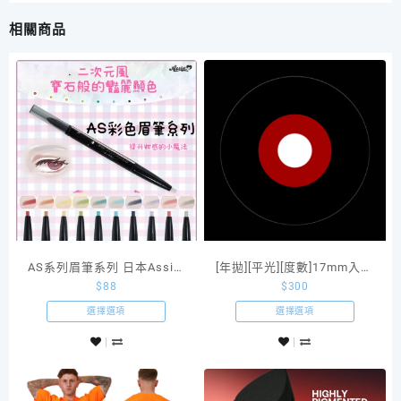
相關商品
AS系列眉筆系列 日本Assist
[年拋][平光][度數]17mm入門
$
88
$
300
原創Cosplay商品
級東京喰種金木研紅黑半全
瞳隱形眼鏡
選擇選項
選擇選項