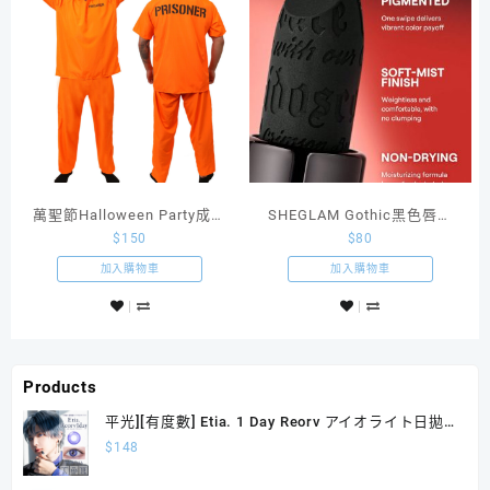
萬聖節Halloween Party成人
SHEGLAM Gothic黑色唇膏
$
150
$
80
美國監獄監犯橙色囚衣 犯人
Onyx Kaleidoscope
服裝
Lipstick
加入購物車
加入購物車
Products
平光][有度數] Etia. 1 Day Reorv アイオライト日拋
10片裝
$
148