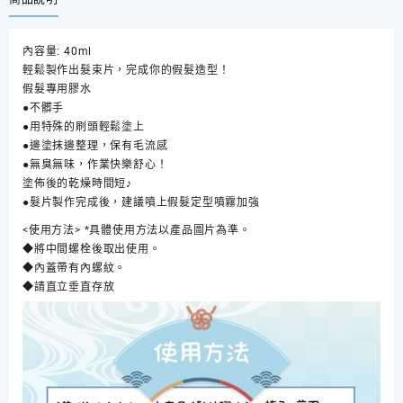
~
髮
內容量: 40ml
片
輕鬆製作出髮束片，完成你的假髮造型！
膠
假髮專用膠水
水
●不髒手
AS
●用特殊的刷頭輕鬆塗上
原
●邊塗抹邊整理，保有毛流感
創
●無臭無味，作業快樂舒心！
COSPLAY
塗佈後的乾燥時間短♪
商
●髮片製作完成後，建議噴上假髮定型噴霧加強
品
數
<使用方法> *具體使用方法以產品圖片為準。
量
◆將中間螺栓後取出使用。
◆內蓋帶有內螺紋。
◆請直立垂直存放