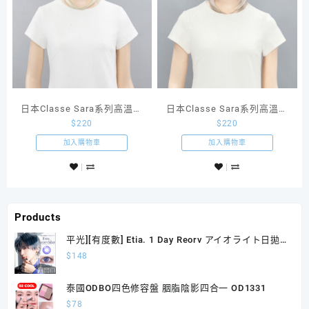
日本Classe Sara系列高溫絲
日本Classe Sara系列高溫絲
$
220
$
220
假髮Wolf狼系短髮SS07
假髮Wolf狼系短髮SS05
加入購物車
加入購物車
Products
平光][有度數] Etia. 1 Day Reorv アイオライト日拋
10片裝
$
148
泰國ODBO四色修容盤 胭脂陰影四合一 OD1331
$
78