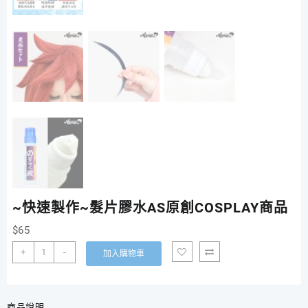
~快速製作~髮片膠水AS原創COSPLAY商品
$
65
~
+
-
加入購物車
快
速
製
作
商品說明