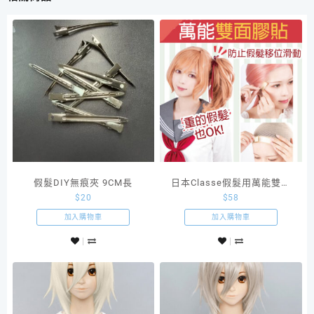
假髮DIY無痕夾 9CM長
日本Classe假髮用萬能雙面
$
20
$
58
膠貼
加入購物車
加入購物車