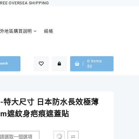
OVERSEA SHIPPING
外地區購買說明
結帳
0
items
earch
$
0
-特大尺寸 日本防水長效極薄
2mm遮紋身疤痕遮蓋貼