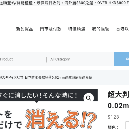
豐站/智能櫃櫃，最快隔日收到。海外滿$800免運，OVER HKD$800 FREE 
新到貨品
門市及付款
特價精選
我的帳號
香港以
S
超大判-特大尺寸 日本防水長效極薄0.02mm遮紋身疤痕遮蓋貼
超大判
0.0
$
128
顏色：