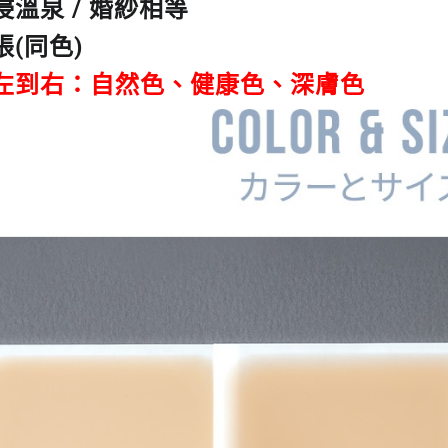
溫泉 / 婚紗相等
(同色)
左到右：自然色、健康色、深膚色