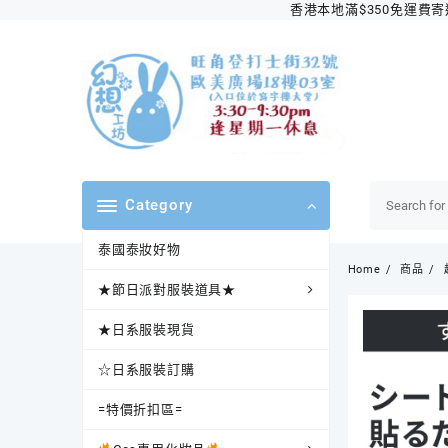
Skip
香港本地滿$350免運費寄送順
to
content
Category
泰國泰妝好物
Home
商品
★節日派對服裝道具★
★日系服裝現貨
☆日系服裝訂購
=特價折扣區=