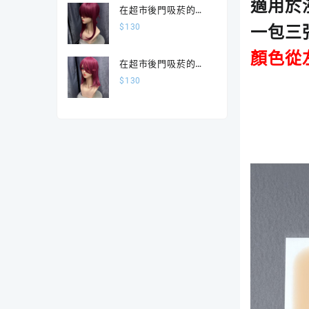
適用於浸
在超市後門吸菸的二
人 山田 田山束髮版
$
130
一包三張
顏色從
在超市後門吸菸的二
人 山田 散髮版
$
130