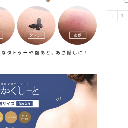
超
+
大
判-
特
大
尺
寸
日
本
防
水
長
效
極
薄
0.02
遮
紋
身
疤