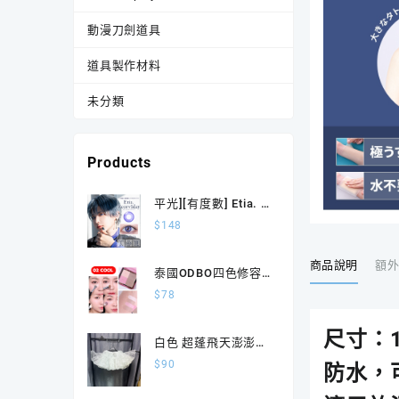
動漫刀劍道具
道具製作材料
未分類
Products
平光][有度數] Etia. 1
Day Reorv アイオラ
$
148
イト日拋10片裝
商品說明
額
泰國ODBO四色修容
盤 胭脂陰影四合一
$
78
OD1331
尺寸：1
白色 超蓬飛天澎澎裙
撐
$
90
防水，