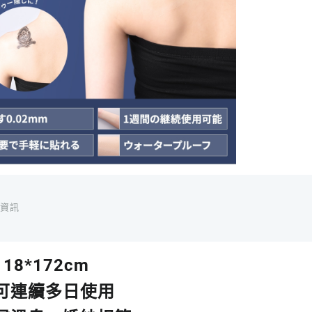
痕
遮
蓋
貼
數
量
外資訊
18*172cm
可連續多日使用