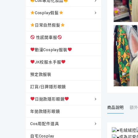
Cos專用化妝品
Cosplay假髮
日常自然假髮
性感開車服
動漫Cosplay服裝
JK校服水手服
預定款服裝
訂貨/日牌隱形眼鏡
日拋款隱形眼鏡
商品說明
額
年拋款隱形眼鏡
Cos用配件道具
毛絨絨控
自宅Cosplay
成為可愛