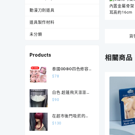
內置金屬骨架
動漫刀劍道具
耳高約16cm
道具製作材料
未分類
貨
Products
相關商品
泰國ODBO四色修容
盤 胭脂陰影四合一
$
78
OD1331
白色 超蓬飛天澎澎裙
撐
$
90
在超市後門吸菸的二
人 山田 田山束髮版
$
130