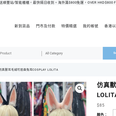
豐站/智能櫃櫃，最快隔日收到。海外滿$800免運，OVER HKD$800 FREE 
新到貨品
門市及付款
特價精選
我的帳號
香港以
S
仿真獸耳毛絨可屈曲兔耳COSPLAY LOLITA
仿真獸
LOLIT
$
85
顏色：