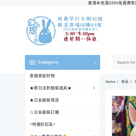
Skip
香港本地滿$350免運費寄送順
to
content
Category
泰國泰妝好物
Home
商品
★節日派對服裝道具★
★日系服裝現貨
☆日系服裝訂購
=特價折扣區=