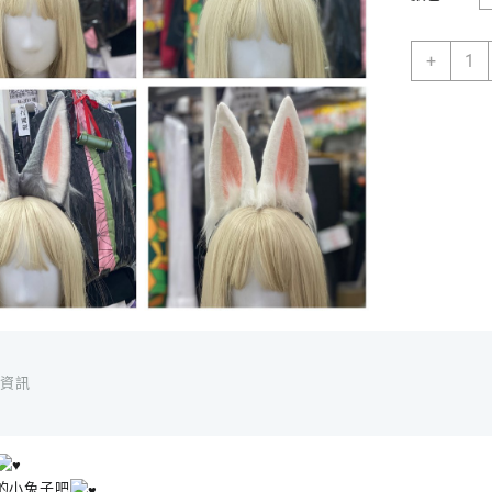
仿
+
真
獸
耳
毛
絨
可
屈
曲
兔
耳
COSP
LOLI
數
量
外資訊
的小兔子吧