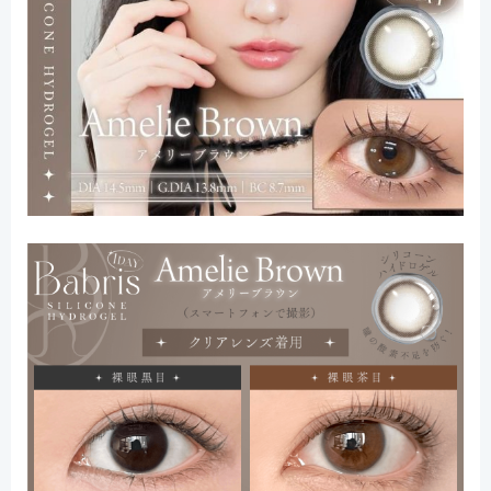
片
數
量