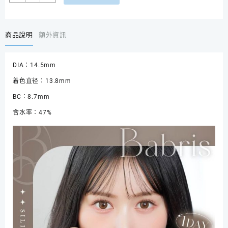
14
日
發
貨]
商品說明
額外資訊
日
本
DIA：14.5mm
Babris
silicone
着色直径：13.8mm
hydrogel
BC：8.7mm
系
列
含水率：47%
14.5mm
日
拋
款
隱
形
眼
鏡
一
盒
10