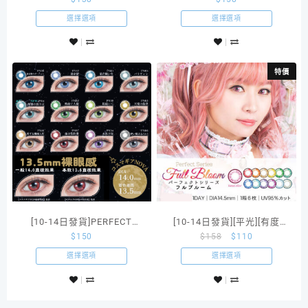
DROPS silicone hydrogel系
rain系列1DAY隱形眼鏡
列14.5mm日拋款隱形眼鏡
SIBERIAN OLIVE GRAY
選擇選項
選擇選項
一盒10片
BLUE NEMOPHILA
特價
[10-14日發貨]PERFECT
[10-14日發貨][平光][有度
$
150
$
158
$
110
SERIES COSMAGIA NOVA
數]Perfect Series Full
拋彩色隱形眼鏡
Bloom 1 day日拋彩色隱形眼
選擇選項
選擇選項
鏡