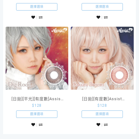
選擇選項
選擇選項
[日拋][平光][有度數]Assist
[日拋][有度數]Assist
$
128
$
128
shutella 1Day Dig Rock彩
shutella 1Day Sakura
色隱形眼鏡一盒六片
Broom
選擇選項
選擇選項