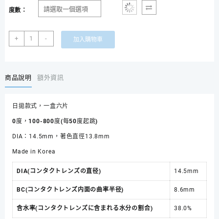
度數：
[日
+
-
加入購物車
拋]
[平
光]
[有
商品說明
額外資訊
度
數]Assist
日拋款式，一盒六片
shutella
1Day
0度，100-800度(每50度起跳)
Bright
DIA：14.5mm，著色直徑13.8mm
Purple
數
Made in Korea
量
DIA(コンタクトレンズの直径)
14.5mm
BC(コンタクトレンズ内面の曲率半径)
8.6mm
含水率(コンタクトレンズに含まれる水分の割合)
38.0%