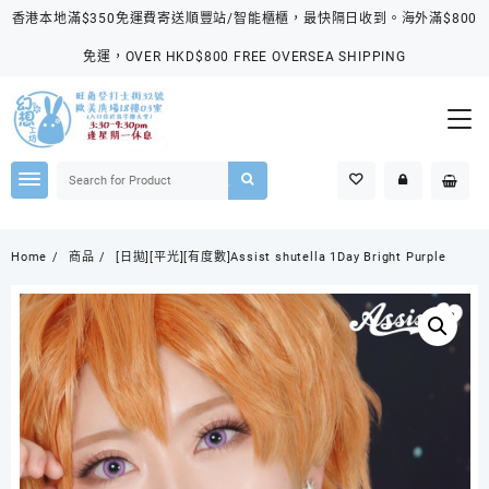
Skip
香港本地滿$350免運費寄送順豐站/智能櫃櫃，最快隔日收到。海外滿$800
to
content
免運，OVER HKD$800 FREE OVERSEA SHIPPING
Home
商品
[日拋][平光][有度數]Assist shutella 1Day Bright Purple