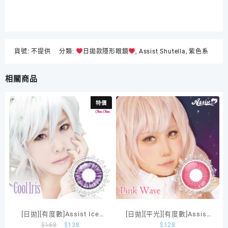
貨號:
不提供
分類:
日拋款隱形眼鏡
,
Assist Shutella
,
紫色系
相關商品
特價
[日拋][有度數]Assist Ice
[日拋][平光][有度數]Assist
$
168
$
138
$
128
Flora 1Day Cool Iris
shutella 1Day Pink Wave