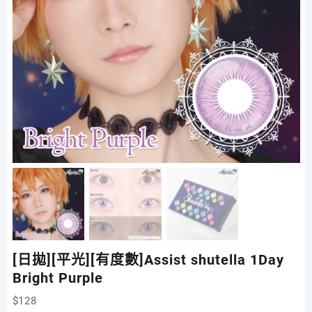
[日拋][平光][有度數]Assist shutella 1Day
Bright Purple
$
128