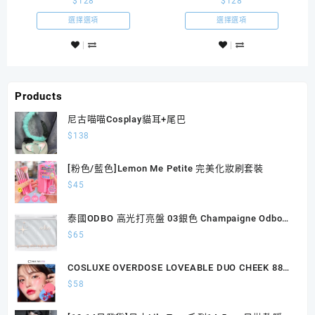
$
128
$
128
shutella 1Day God Yellow
shutella 1Day Caramel
Mark
選擇選項
選擇選項
Products
尼古喵喵Cosplay貓耳+尾巴
$
138
[粉色/藍色]Lemon Me Petite 完美化妝刷套裝
$
45
泰國ODBO 高光打亮盤 03銀色 Champaigne Odbo
Glowing Skin Highlighter 4.5g
$
65
COSLUXE OVERDOSE LOVEABLE DUO CHEEK 88胭
脂
$
58