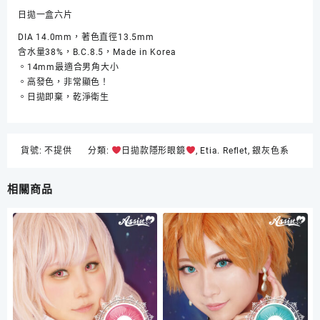
數]Classe
日拋一盒六片
Etia.
Reflet
DIA 14.0mm，著色直徑13.5mm
1
含水量38%，B.C.8.5，Made in Korea
Day
。14mm最適合男角大小
Spica
。高發色，非常顯色！
數
。日拋即棄，乾淨衛生
量
貨號:
不提供
分類:
日拋款隱形眼鏡
,
Etia. Reflet
,
銀灰色系
相關商品