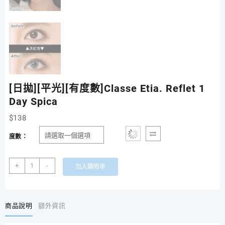
[日拋][平光][有度數]Classe Etia. Reflet 1
Day Spica
$
138
度數：
[日
+
-
加入購物車
拋]
[平
光]
[有
商品說明
額外資訊
度