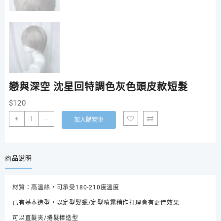
戀與深空 沈星回特調色灰色頭皮款短髮
$
120
戀
+
-
加入購物車
與
深
空
沈
商品說明
星
回
材質：高溫絲，可承受180-210度溫度
特
調
已有基本造型，以定型髮蠟/定型噴霧稍作打理會有更佳效果
色
可以直髮夾/捲髮棒造型
灰