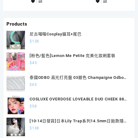
Products
尼古喵喵Cosplay貓耳+尾巴
$
138
[粉色/藍色]Lemon Me Petite 完美化妝刷套裝
$
45
泰國ODBO 高光打亮盤 03銀色 Champaigne Odbo
Glowing Skin Highlighter 4.5g
$
65
COSLUXE OVERDOSE LOVEABLE DUO CHEEK 88胭
脂
$
58
[10-14日發貨]日本Lily Trap系列14.5mm日拋款隱形
眼鏡 一盒10片
$
138