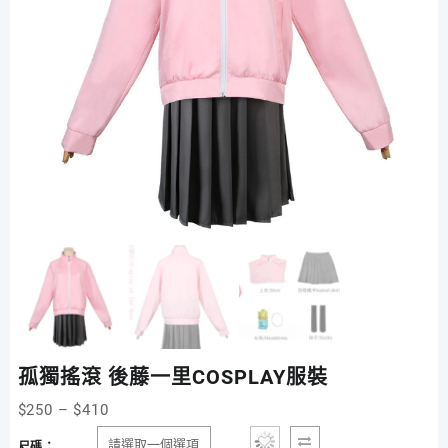
孤獨搖滾 後藤一里COSPLAY服裝
$
250
–
$
410
尺碼：