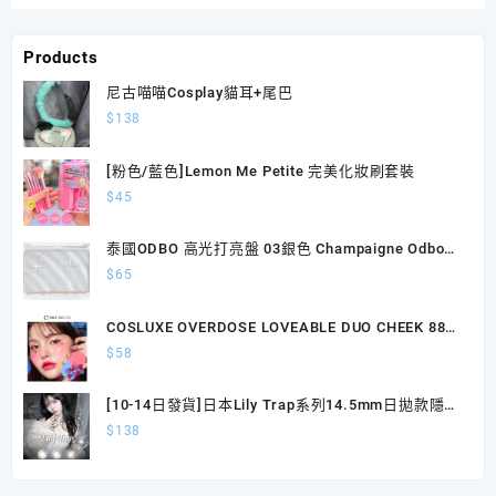
Products
尼古喵喵Cosplay貓耳+尾巴
$
138
[粉色/藍色]Lemon Me Petite 完美化妝刷套裝
$
45
泰國ODBO 高光打亮盤 03銀色 Champaigne Odbo
Glowing Skin Highlighter 4.5g
$
65
COSLUXE OVERDOSE LOVEABLE DUO CHEEK 88胭
脂
$
58
[10-14日發貨]日本Lily Trap系列14.5mm日拋款隱形
眼鏡 一盒10片
$
138