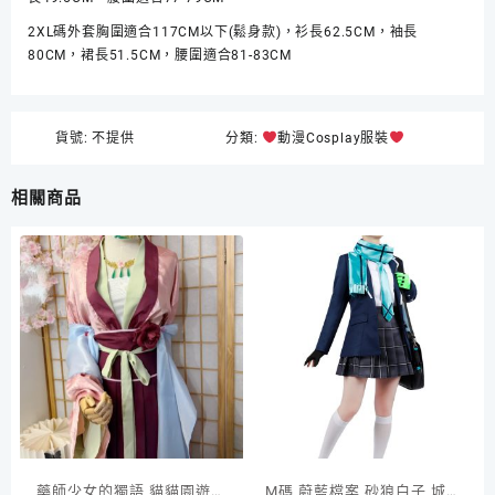
2XL碼外套胸圍適合117CM以下(鬆身款)，衫長62.5CM，袖長
80CM，裙長51.5CM，腰圍適合81-83CM
貨號:
不提供
分類:
動漫Cosplay服裝
相關商品
藥師少女的獨語 貓貓園遊會
M碼 蔚藍檔案 砂狼白子 城子