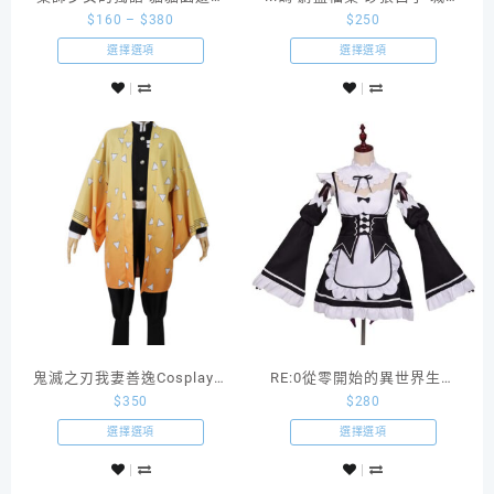
$
160
–
$
380
$
250
衣裝 古風 cosplay造型假髮
Cosplay 校服制服
選擇選項
選擇選項
鬼滅之刃我妻善逸Cosplay隊
RE:0從零開始的異世界生活
$
350
$
280
服
拉姆雷姆COSPLAY女僕裝
選擇選項
選擇選項