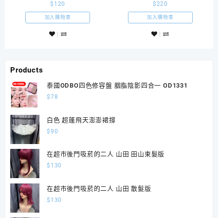
$
120
$
220
假髮
假髮Wolf狼系短髮純灰色
SS02
加入購物車
加入購物車
Products
泰國ODBO四色修容盤 胭脂陰影四合一 OD1331
$
78
白色 超蓬飛天澎澎裙撐
$
90
在超市後門吸菸的二人 山田 田山束髮版
$
130
在超市後門吸菸的二人 山田 散髮版
$
130