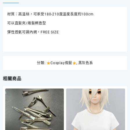
崩
壞：
材質：高溫絲，可承受180-210度溫度長度約100cm
星
穹
可以直髮夾/捲髮棒造型
鐵
彈性透氣可調內網，FREE SIZE
道
男
開
拓
者
分類:
Cosplay假髮
,
黑灰色系
Cosplay
造
型
相關商品
款
灰
色
反
翹
短
髮
數