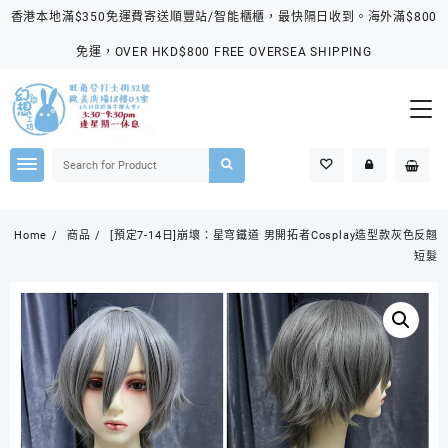
Skip
香港本地滿$350免運費寄送順豐站/智能櫃櫃，最快隔日收到。海外滿$800
to
content
免運，OVER HKD$800 FREE OVERSEA SHIPPING
Home
商品
[預定7-14日]崩壞：星穹鐵道 男開拓者Cosplay造型款灰色反翹
短髮