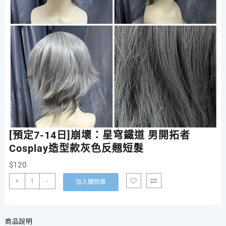
[預定7-14日]崩壞：星穹鐵道 男開拓者
Cosplay造型款灰色反翹短髮
$
120
[預
+
-
加入購物車
定
7-
14
日]
商品說明