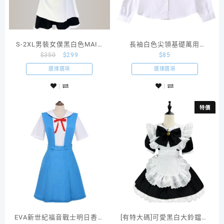
S-2XL男裝女僕黑白色MAID
長袖白色尖領基礎萬用
$
350
$
299
$
85
服長裙偽娘男僕
Cosplay女款校服制服白襯衫
選擇選項
選擇選項
特價
EVA新世紀福音戰士明日香凌
[有特大碼]可愛黑白大鈴鐺女