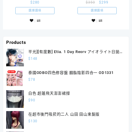
$
280
$
350
$
299
波麗制服校服
僕裝
選擇選項
選擇選項
Products
平光][有度數] Etia. 1 Day Reorv アイオライト日拋
10片裝
$
148
泰國ODBO四色修容盤 胭脂陰影四合一 OD1331
$
78
白色 超蓬飛天澎澎裙撐
$
90
在超市後門吸菸的二人 山田 田山束髮版
$
130