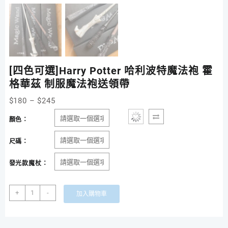
[四色可選]Harry Potter 哈利波特魔法袍 霍
格華茲 制服魔法袍送領帶
$
180
–
$
245
顏色：
尺碼：
發光款魔杖：
[四
+
-
加入購物車
色
可
選]Harry