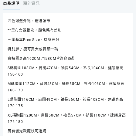
Potter
商品說明
額外資訊
哈
利
四色可選外袍，贈送領帶
波
特
**里布會視批次，顏色略有差別
魔
三圍基本Free Size，以身高分
法
袍
特別胖 / 瘦可買大或買細一碼
霍
實拍圖身高162CM /158CM皆為穿S碼
格
華
S碼胸圍108CM，肩闊47CM，袖長54CM，衫長104CM，建議身高
茲
150-160
制
M碼胸圍112CM，肩闊48CM，袖長55CM，衫長106CM，建議身高
服
160-170
魔
法
L碼胸圍116CM，肩闊49CM，袖長56CM，衫長108CM，建議身高
袍
170-175
送
XL碼胸圍120CM，肩闊50CM，袖長57CM，衫長110CM，建議身高
領
175-180
帶
數
另有發光款魔杖可選購