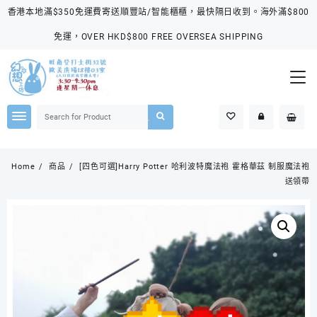
Skip
香港本地滿$350免運費寄送順豐站/智能櫃櫃，最快隔日收到。海外滿$800
to
content
免運，OVER HKD$800 FREE OVERSEA SHIPPING
Home
商品
[四色可選]Harry Potter 哈利波特魔法袍 霍格華茲 制服魔法袍
送領帶