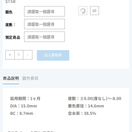
$
158
顏色
度數：
預定商品
月
+
-
加入購物車
拋
款
[10-
14
商品說明
額外資訊
日
發
貨]
日
本
地
雷
系