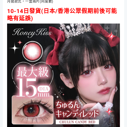
Honey
月拋款式，一盒兩片(同度數)
Kiss
10-14日發貨(日本/香港公眾假期前後可能
最
略有延誤)
大
級
15MM
款
紅
色
棕
色
隱
形
眼
鏡
數
量