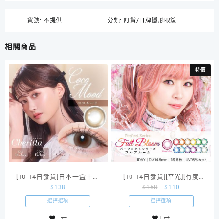
貨號:
不提供
分類:
訂貨/日牌隱形眼鏡
相關商品
特價
[10-14日發貨]日本一盒十片
[10-14日發貨][平光][有度
$
138
$
158
$
110
14.2mm Cheritta彩色隱形眼
數]Perfect Series Full
鏡
Bloom 1 day日拋彩色隱形眼
選擇選項
選擇選項
鏡