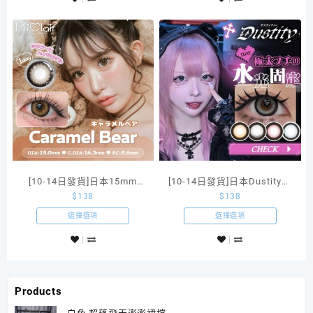
[10-14日發貨]日本15mm
[10-14日發貨]日本Dustity系
$
138
$
138
MiClair silicone hydrogel
列14.5mm/15mm日拋款隱
形眼鏡 一盒10片
選擇選項
選擇選項
Products