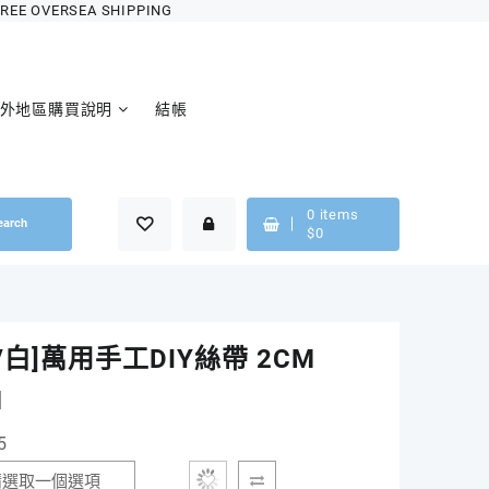
OVERSEA SHIPPING
外地區購買說明
結帳
0
items
earch
$
0
/白]萬用手工DIY絲帶 2CM
M
5