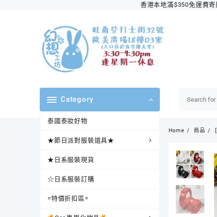
Skip
香港本地滿$350免運費寄送順
to
content
Category
泰國泰妝好物
Home
商品
★節日派對服裝道具★
★日系服裝現貨
☆日系服裝訂購
=特價折扣區=