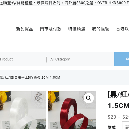
豐站/智能櫃櫃，最快隔日收到。海外滿$800免運，OVER HKD$800 FREE 
新到貨品
門市及付款
特價精選
我的帳號
香港以
S
[黑/紅/白]萬用手工DIY絲帶 2CM 1.5CM
[黑/紅
1.5C
$
20
–
$
2
款式