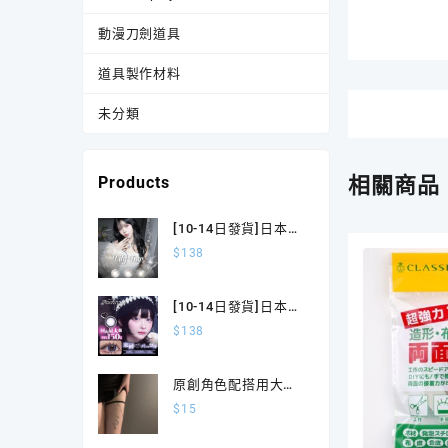
動漫刀劍道具
道具製作材料
未分類
相關商品
Products
[10-14日發貨]日本
Lily Trap系列
$
138
14.5mm日拋款隱形
眼鏡 一盒10片
[10-14日發貨]日本
Dustity系列15mm日
$
138
拋款隱形眼鏡 一盒10
片
原創角色配搭用大腿
環 腳飾 腿飾
$
15