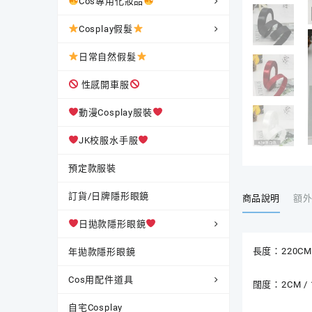
Cos專用化妝品
Cosplay假髮
日常自然假髮
性感開車服
動漫Cosplay服裝
JK校服水手服
預定款服裝
訂貨/日牌隱形眼鏡
商品說明
額
日拋款隱形眼鏡
長度：220CM
年拋款隱形眼鏡
Cos用配件道具
闊度：2CM /
自宅Cosplay