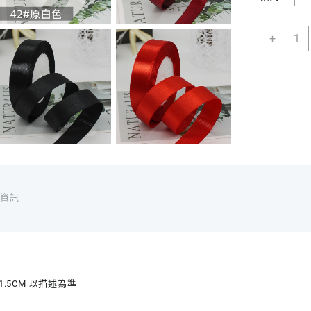
[黑/
+
紅/
白]
萬
用
手
工
DIY
絲
帶
2CM
1.5C
外資訊
數
量
 1.5CM 以描述為準