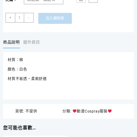
長
+
-
加入購物車
袖
白
色
尖
商品說明
額外資訊
領
基
材質：棉
礎
萬
顏色：白色
用
材質不易透，柔軟舒適
Cosplay
女
款
校
服
貨號:
不提供
分類:
動漫Cosplay服裝
制
服
白
您可能也喜歡…
襯