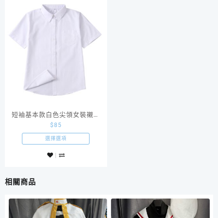
衫
數
量
短袖基本款白色尖領女裝襯衫
$
85
JK校服制服
選擇選項
相關商品