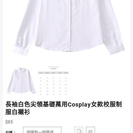
長袖白色尖領基礎萬用Cosplay女款校服制
服白襯衫
$
85
尺碼：