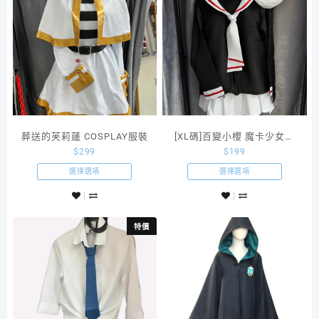
葬送的芙莉蓮 COSPLAY服裝
[XL碼]百變小櫻 魔卡少女櫻
$
299
$
199
木之木櫻知世冬季長袖校服
選擇選項
選擇選項
特價