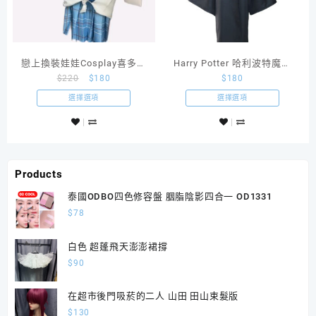
戀上換裝娃娃Cosplay喜多川
Harry Potter 哈利波特魔法
$
220
$
180
$
180
海夢校服制服jk服更衣人偶墜
袍 霍格華茲 史萊哲林綠色制
入愛河
服外袍連領帶
選擇選項
選擇選項
Products
泰國ODBO四色修容盤 胭脂陰影四合一 OD1331
$
78
白色 超蓬飛天澎澎裙撐
$
90
在超市後門吸菸的二人 山田 田山束髮版
$
130