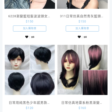
6228漸變藍短髮波波頭女裝
311日常仿真自然青灰藍頭頂
$
150
$
150
假髮
染黑及肩短髮
加入購物車
加入購物車
日常用純黑色少年感男款短
日常仿真地雷系粉黑漸變中
$
120
$
160
髮
長款假髮