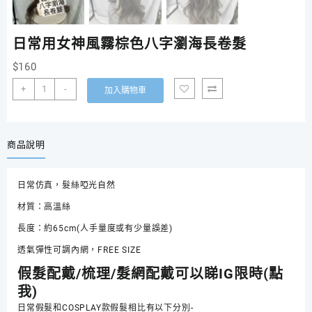
日常用女神風霧棕色八字瀏海長卷髮
$
160
日
+
-
加入購物車
常
用
女
神
商品說明
風
霧
日常仿真，髮絲啞光自然
棕
色
材質：高溫絲
八
長度：約65cm(人手量度或有少量誤差)
字
瀏
透氣彈性可調內網，FREE SIZE
海
假髮配戴/梳理/髮網配戴可以睇IG限時(點
長
我)
卷
髮
日常假髮和COSPLAY款假髮相比有以下分別-