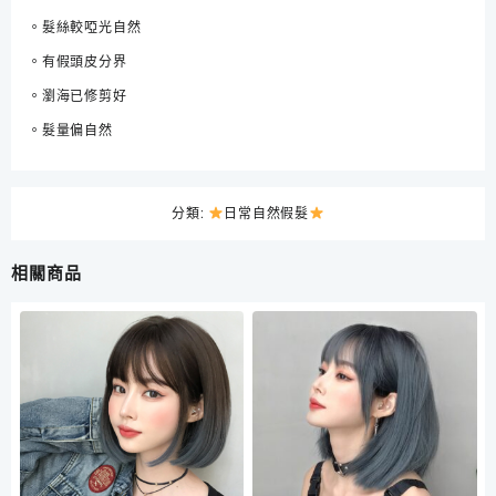
數
。髮絲較啞光自然
量
。有假頭皮分界
。瀏海已修剪好
。髮量偏自然
分類:
日常自然假髮
相關商品