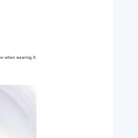
r
ion when wearing it.