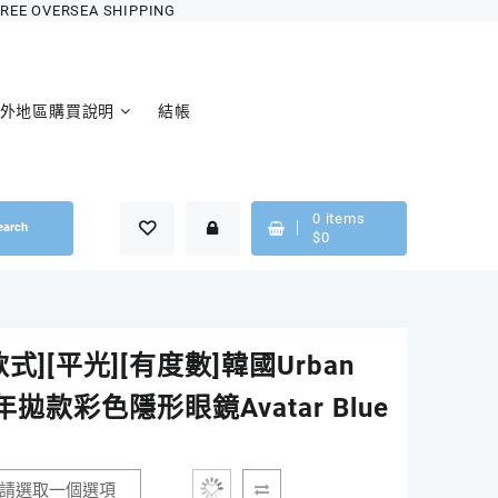
OVERSEA SHIPPING
外地區購買說明
結帳
0
items
earch
$
0
式][平光][有度數]韓國Urban
r年拋款彩色隱形眼鏡Avatar Blue