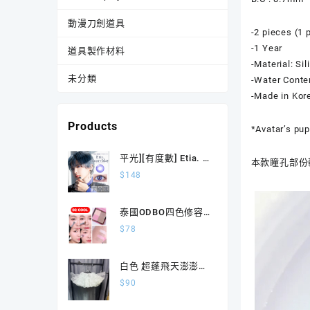
動漫刀劍道具
-2 pieces (1 p
-1 Year
道具製作材料
-Material: Si
未分類
-Water Conte
-Made in Kore
Products
*Avatar’s pup
平光][有度數] Etia. 1
本款瞳孔部份
Day Reorv アイオラ
$
148
イト日拋10片裝
泰國ODBO四色修容
盤 胭脂陰影四合一
$
78
OD1331
白色 超蓬飛天澎澎裙
撐
$
90