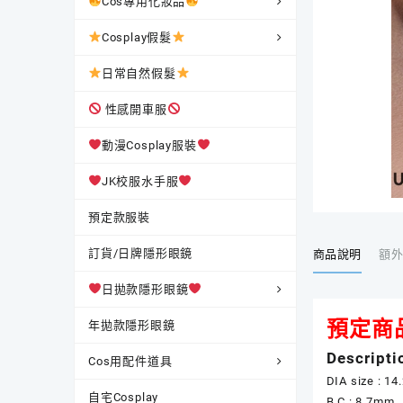
Cos專用化妝品
Cosplay假髮
日常自然假髮
性感開車服
動漫Cosplay服裝
JK校服水手服
預定款服裝
訂貨/日牌隱形眼鏡
商品說明
額
日拋款隱形眼鏡
預定商
年拋款隱形眼鏡
Descripti
Cos用配件道具
DIA size : 1
自宅Cosplay
B.C : 8.7mm