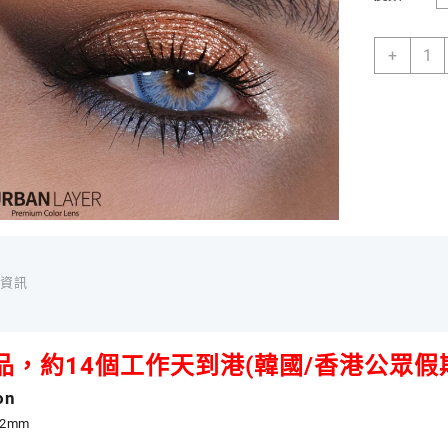
[預
+
定
款
式]
[平
光]
[有
度
數]
韓
國
Urban
外資訊
Layer
年
拋
品，約14個工作天到港(韓國/香港公眾假
款
彩
on
色
4.2mm
隱
形