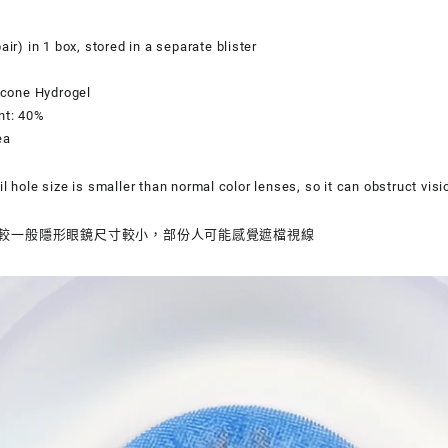
眼
鏡
air) in 1 box, stored in a separate blister
Avata
Blue
licone Hydrogel
數
nt: 40%
量
a​
il hole size is smaller than normal color lenses, so it can obstruct vis
較一般隱形眼鏡尺寸較小，部份人可能感覺遮檔視線