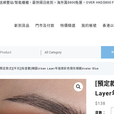
豐站/智能櫃櫃，最快隔日收到。海外滿$800免運，OVER HKD$800 FREE 
新到貨品
門市及付款
特價精選
我的帳號
香港以
S
[預定款式][平光][有度數]韓國Urban Layer年拋款彩色隱形眼鏡Avatar Blue
[預定款
Laye
$
138
度數：