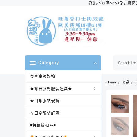
Skip
香港本地滿$350免運費寄送順
to
content
Category
泰國泰妝好物
Home
商品
★節日派對服裝道具★
★日系服裝現貨
☆日系服裝訂購
=特價折扣區=