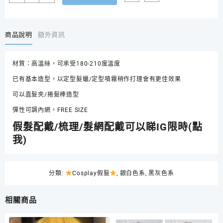
白
魔
后
庫
商品說明
額外資訊
伊
拉
材質：高溫絲，可承受180-210度溫度
Cruella
黑
已有基本造型，以定型髮蠟/定型噴霧稍作打理會有更佳效果
白
可以直髮夾/捲髮棒造型
色
分
彈性可調內網，FREE SIZE
色
假髮配戴/梳理/髮網配戴可以睇IG限時(點
短
我)
曲
髮
數
量
分類:
Cosplay假髮
,
銀白色系
,
黑灰色系
相關商品