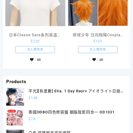
日本Classe Sara系列高溫絲
排球少年 日向翔陽Cosplay
$
220
$
120
假髮Wolf狼系短髮SGY01
造型款橙色反翹
加入購物車
加入購物車
Products
平光][有度數] Etia. 1 Day Reorv アイオライト日拋
10片裝
$
148
泰國ODBO四色修容盤 胭脂陰影四合一 OD1331
$
78
白色 超蓬飛天澎澎裙撐