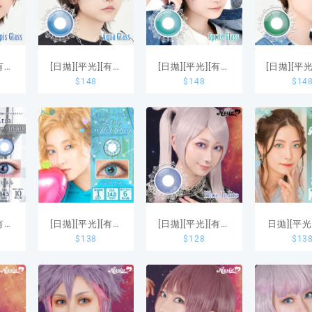
[有度
[日拋][平光][有度
[日拋][平光][有度
[日拋][平
$
148
$
148
$
14
Day
數]Assist 1Day
數]Assist 1Day
數]Assist
is
Lishade Aqua
Lishade Sprite
Lishade 
Glass
Glass
Glas
[有度
[日拋][平光][有度
[日拋][平光][有度
日拋][平光
$
138
$
128
$
13
ay
數]Classe Etia.
數]Assist
數]Classe
 10
Reflet 1 Day
shutella 1Day
Tropical
Sirius
Blue Iolita