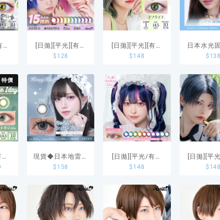
[有度
[日拋][平光][有度
[日拋][平光][有度
日本水光固
$
128
$
148
$
13
ay
數]日本15mm大眼
數]Etia. 1 Day
Day sili
t 10
Puppilla 1Day
Reorv Nephrite
hydrog
特價
Sweet系列隱形眼
10片裝
Angel De
鏡
片
有度
現貨◆日本地雷系
[日拋][平光/有度
[日拋][平
0
$
158
$
148
$
14
ia.
Honey Kiss
數]Etia. 1 Day
數]Etia. 
y
Chulun Sugar
Mellow系列彩色
Reorv 
Blue藍色日拋款隱
隱形眼鏡
Zircon 
形眼鏡 一盒10片