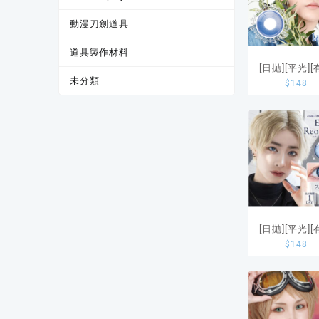
動漫刀劍道具
道具製作材料
[日拋][平光]
未分類
$
148
數]Assist 1
Lishade Lap
Glass
[日拋][平光]
$
148
數]Etia. 1 D
Reorv Spinel
片裝