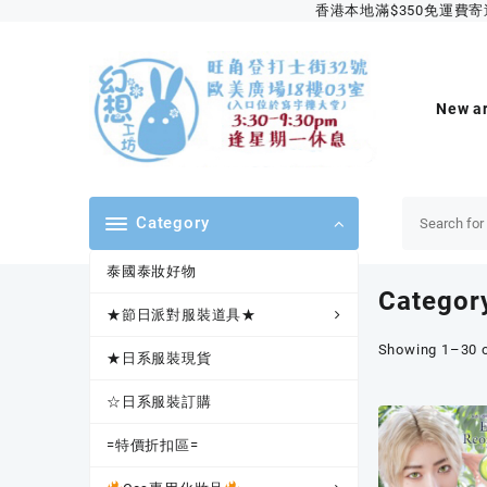
Skip
香港本地滿$350免運費寄送順
to
content
New ar
Category
泰國泰妝好物
Categor
★節日派對服裝道具★
Showing 1–30 o
★日系服裝現貨
☆日系服裝訂購
=特價折扣區=