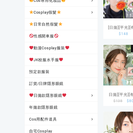
Cos專用化妝品
Cosplay假髮
日常自然假髮
[日拋][平光]
$
148
數]Etia. 1 D
性感開車服
Reorv Perido
動漫Cosplay服裝
片裝
JK校服水手服
預定款服裝
訂貨/日牌隱形眼鏡
日拋][平光][
日拋款隱形眼鏡
$
138
$
8
數]Classe Et
年拋款隱形眼鏡
Chardonna
Gelee
Cos用配件道具
自宅Cosplay