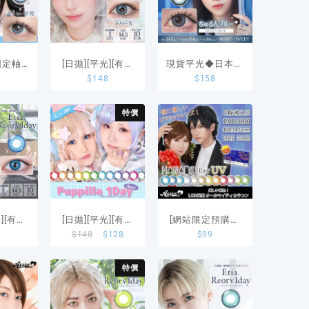
定軸1
[日拋][平光][有度
現貨平光◆日本地
8
$
148
$
158
cone
數]Etia. 1 Day
雷系Honey Kiss
el藍色
Reorv Topaz 10片
Chulun Blue藍色
特價
w 1盒10
裝
日拋款隱形眼鏡
一盒10片
光][有度
[日拋][平光][有度
[網站限定預購商
8
$
148
$
128
$
99
1 Day
數]日本Puppilla
品]任選四盒$320
Blue
1Day Syrup系列
日本HANABI 1
特價
10片裝
隱形眼鏡
DAY UV彩色隱形
眼鏡