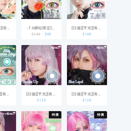
光][有度
-7.0網站限定[日
[日拋][平光][有度
8
$
148
$
80
$
148
 1Day
拋][平光][有度
數]Etia. 1 Day
Forest
數]Etia. 1 Day
Reorv Jade 10片
s
Reorv Peridot 10
裝
片裝
][有度
[日拋][平光][有度
[日拋][平光][有度
8
$
128
$
128
 Etia.
數]Assist
數]Assist
 Gelee
shutella 1Day
shutella 1Day
特價
特價
Smoke Up
Blue Lapel