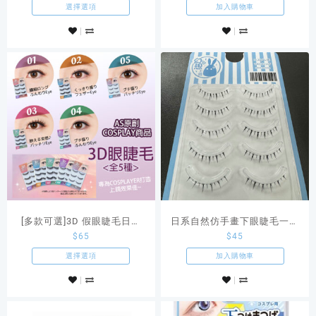
選擇選項
加入購物車
[多款可選]3D 假眼睫毛日本
日系自然仿手畫下眼睫毛一盒
$
65
$
45
Assist原創Cosplay商品
五對
選擇選項
加入購物車