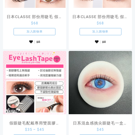
日本CLASSE 部份用睫毛 假眼
日本CLASSE 部份用睫毛 假眼
$
68
$
68
睫毛BK03款
睫毛BK01款
加入購物車
加入購物車
假眼睫毛配戴專用雙面膠貼
日系混血感挑尖眼睫毛一盒五
$
35
–
$
45
$
45
AS原創COSPLAY商品
對