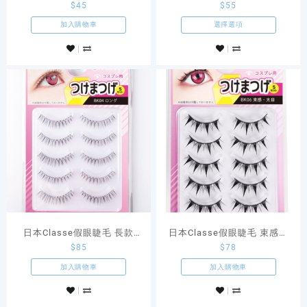
$
45
$
55
睫毛 隨盒附送鉗
加入購物車
選擇選項
日本Classe假眼睫毛 長款
日本Classe假眼睫毛 束感・
$
85
$
78
BK04
太目BK06
加入購物車
加入購物車