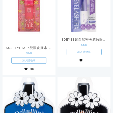
3DEYES超自然密著感假眼睫
$
68
毛膠水
KOJI EYETALK雙眼皮膠水 可
加入購物車
$
60
作假眼睫毛膠水
加入購物車