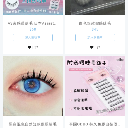
AS束感眼睫毛 日本Assist原
白色短款假眼睫毛
$
68
$
45
創Cosplay商品
加入購物車
加入購物車
黑白混色自然短款假眼睫毛
泰國ODBO 持久免膠自黏假眼