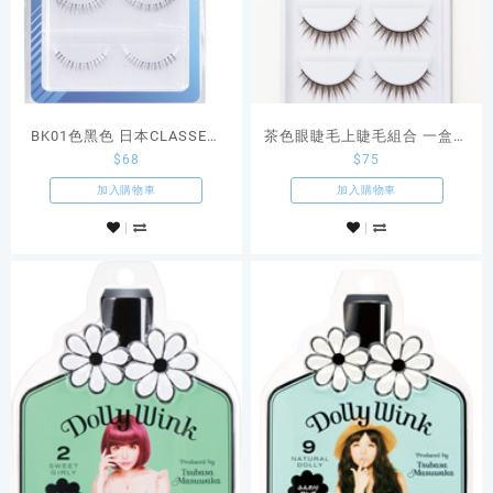
BK01色黑色 日本CLASSE下
茶色眼睫毛上睫毛組合 一盒五
$
68
$
75
睫毛組
副日本Classe
加入購物車
加入購物車