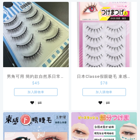
男角可用 簡約款自然系日常睫
日本Classe假眼睫毛 束感・
$
45
$
78
毛
細目BK05
加入購物車
加入購物車