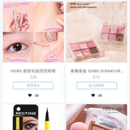
ODBO 面部化妝閃亮啫喱
泰國泰妝 ODBO SIGNATURE
$
38
$
75
EYESHADOW PALETTE 09色
選擇選項
加入購物車