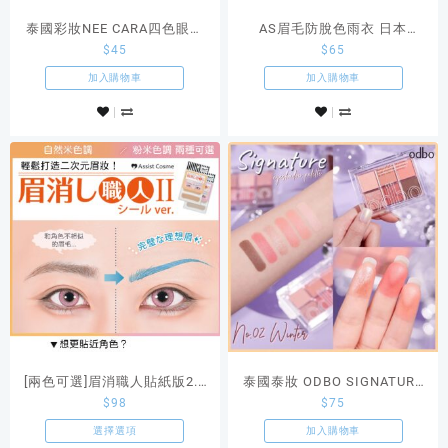
泰國彩妝NEE CARA四色眼影
AS眉毛防脫色雨衣 日本
$
45
$
65
Mini Fuits 04 #Tomato
ASSIST 原創Cosplay化妝品
加入購物車
加入購物車
[兩色可選]眉消職人貼紙版2.0
泰國泰妝 ODBO SIGNATURE
$
98
$
75
遮眉貼紙日本Assist原創
EYESHADOW PALETTE 02色
Cosplay商品
選擇選項
加入購物車