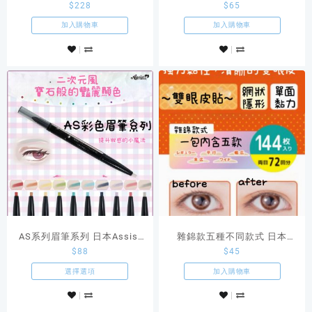
$
228
$
65
Eclipse眼影盤
盤
加入購物車
加入購物車
AS系列眉筆系列 日本Assist
雜錦款五種不同款式 日本
$
88
$
45
原創Cosplay商品
Classe單面網狀雙眼皮貼
選擇選項
加入購物車