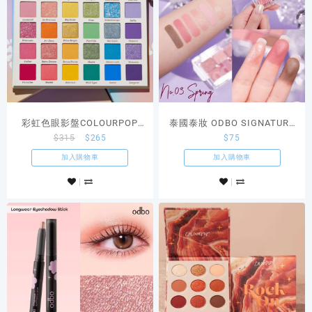
彩虹色眼影盤COLOURPOP
泰國泰妝 ODBO SIGNATURE
$
315
$
265
$
75
fade into hue
EYESHADOW PALETTE 03色
加入購物車
加入購物車