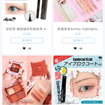
深棕黑 極細膩快乾眼線筆 AS
泰國泰妝Ashley Highlighter
$
138
$
28
原創Cosplay商品
Eye眼部打亮化妝品
選擇選項
選擇選項