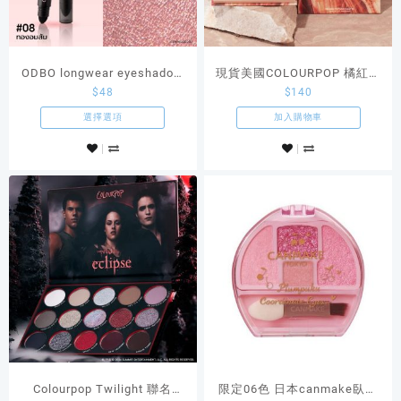
ODBO longwear eyeshadow
現貨美國COLOURPOP 橘紅色
$
48
$
140
stick長效眼影棒
調眼影盤 Rock On
選擇選項
加入購物車
Colourpop Twilight 聯名
限定06色 日本canmake臥蠶