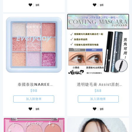
泰國泰妝𝗡𝗔𝗥𝗘𝗘
透明睫毛膏 Assist原創
$
98
$
68
𝙀𝙫𝙚𝙧𝙮𝙙𝙖𝙮 𝙇𝙤𝙤𝙠
Cosplay商品
𝙀𝙮𝙚𝙨𝙝𝙖𝙙𝙤𝙬 𝙋𝙖𝙡𝙚𝙩𝙩𝙚 #04
加入購物車
加入購物車