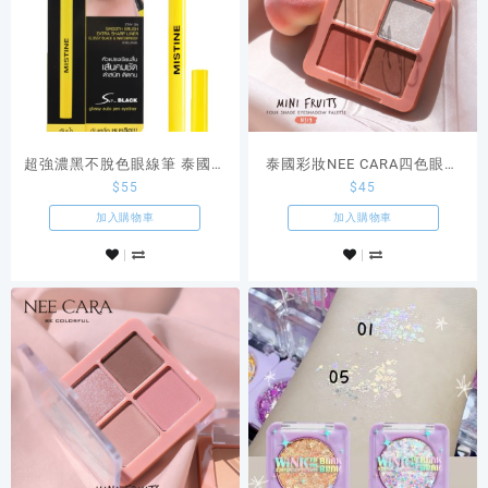
超強濃黑不脫色眼線筆 泰國泰
泰國彩妝NEE CARA四色眼影
$
55
$
45
妝MISTINE So Black
Mini Fuits 橘色系02 #Peach
EYELINER
加入購物車
加入購物車