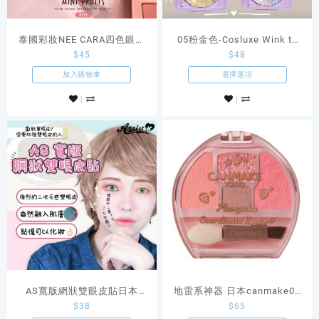
泰國彩妝NEE CARA四色眼影
05粉金色-Cosluxe Wink to
$
45
$
48
Mini Fuits 粉色系01
the blink blink STARDUST
#Stawberry
BUNNY眼影閃粉啫喱
加入購物車
選擇選項
AS寬版網狀雙眼皮貼日本
地雷系神器 日本canmake04
$
38
$
65
Assist原創Cosplay商品
草莓色臥蠶眼影盤