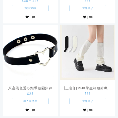
$
35
–
$
45
$
35
過膝襪 破洞襪褲
襪連襪褲
選擇選項
選擇選項
原宿黑色愛心頸帶頸圈頸鍊
[三色]日本JK學生制服針織泡
$
25
$
35
泡襪 襪套
加入購物車
選擇選項