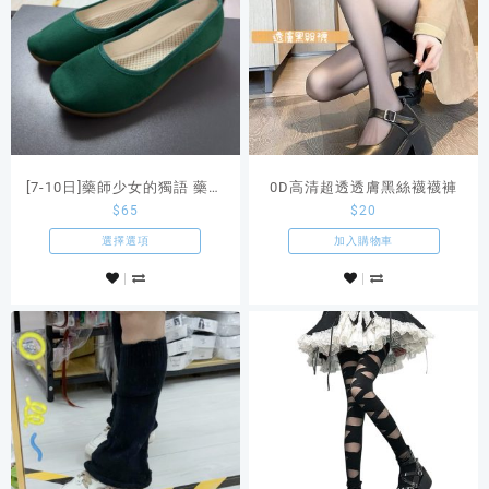
[7-10日]藥師少女的獨語 藥屋
0D高清超透透膚黑絲襪襪褲
$
65
$
20
少女的呢喃 貓貓綠色古風平底
鞋
選擇選項
加入購物車