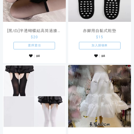
[黑/白]半透蝴蝶結高筒過膝大
赤腳用自黏式鞋墊
$
20
$
15
腿襪
選擇選項
加入購物車