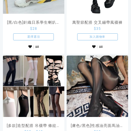
[黑/白色]針織日系學生喇叭襪
萬聖節配搭 交叉繃帶風襪褲
$
28
$
35
套
選擇選項
加入購物車
[多款]造型配搭 吊襪帶 條紋襪
[膚色/黑色]性感油亮面馬油絲