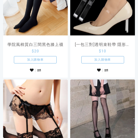
學院風棉質白三間黑色膝上襪
[一包三對]透明束鞋帶 隱形高
$
20
$
10
跟鞋婚紗婚鞋防掉
加入購物車
加入購物車