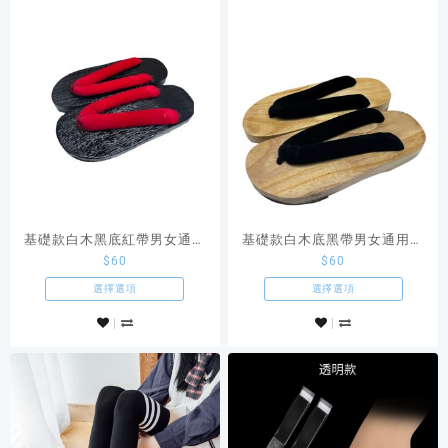
基礎款白木黑底紅帶男女通用
基礎款白木底黑帶男女通用日
$
60
$
60
日本木屐
本木屐
選擇選項
選擇選項