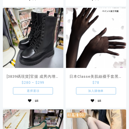
[3839碼現貨]官揚 成男內增高
日本Classe美肌絲襪手套黑色
$
280
–
$
299
$
78
馬丁靴增高鞋
肌
選擇選項
加入購物車