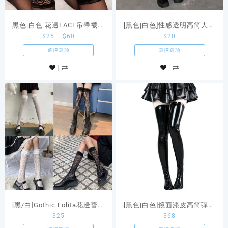
黑色|白色 花邊LACE吊帶襪大
[黑色|白色]性感透明高筒大腿
$
25
–
$
60
$
20
腿襪吊襪帶
襪 過膝襪
選擇選項
選擇選項
[黑/白]Gothic Lolita花邊蕾絲
[黑色|白色]鏡面漆皮高筒彈性
$
25
$
68
小腿 過膝大腿襪
過膝襪長襪大腿襪