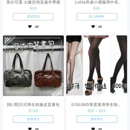
黑白可選 大腿挖洞花邊吊帶襪
Lolita長裙小禮服用中長
$
35
$
60
60ccm白色裙撐
選擇選項
加入購物車
[啡/黑]日式學生制服皮質書包
0/50/80D厚度萬用學生制服
$
120
$
20
–
$
25
黑色絲襪連襪褲
選擇選項
選擇選項