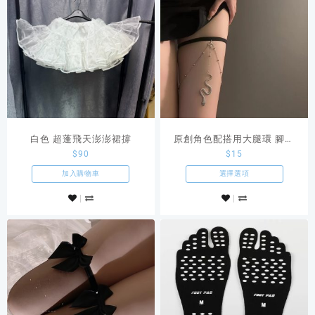
白色 超蓬飛天澎澎裙撐
原創角色配搭用大腿環 腳飾
$
90
$
15
腿飾
加入購物車
選擇選項