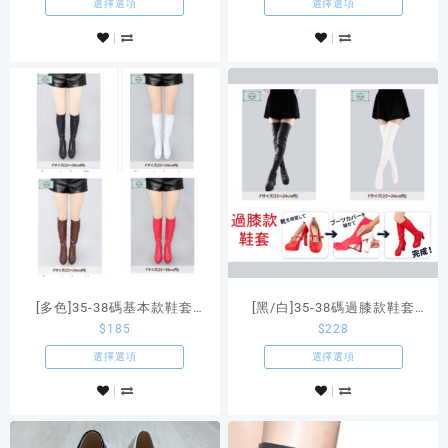
選擇選項
選擇選項
[多色]35-38碼基本款鞋套
[黑/白]35-38碼過膝款鞋套
$
185
$
228
Classe原創Cosplay用便攜鞋
Classe原創Cosplay用便攜鞋
套
套
選擇選項
選擇選項