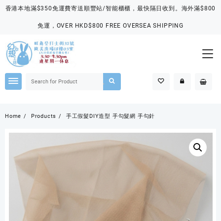
Skip
香港本地滿$350免運費寄送順豐站/智能櫃櫃，最快隔日收到。海外滿$800
to
content
免運，OVER HKD$800 FREE OVERSEA SHIPPING
Home
Products
手工假髮DIY造型 手勾髮網 手勾針