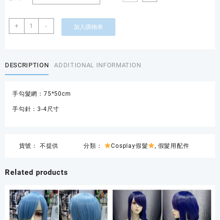
手
+
-
加入購物車
工
假
髮
DIY
DESCRIPTION
ADDITIONAL INFORMATION
造
型
手勾髮網：75*50cm
手
勾
手勾針：3-4尺寸
髮
網
手
貨號：
不提供
分類：
Cosplay假髮
,
假髮用配件
勾
針
數
Related products
量