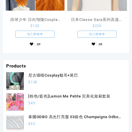
排球少年 日向翔陽Cosplay
日本Classe Sara系列高溫絲
$
120
$
220
造型款橙色反翹
假髮Wolf狼系短髮SGY01
加入購物車
加入購物車
Products
尼古喵喵Cosplay貓耳+尾巴
$
138
[粉色/藍色]Lemon Me Petite 完美化妝刷套裝
$
45
泰國ODBO 高光打亮盤 03銀色 Champaigne Odbo
Glowing Skin Highlighter 4.5g
$
65