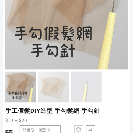
手工假髮DIY造型 手勾髮網 手勾針
$
10
–
$
20
款式