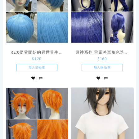
RE:0從零開始的異世界生活
原神系列 雷電將軍角色造型
$
120
$
160
雷姆水藍色COSPLAY假髮
款深紫色粗麻花辮假髮
加入購物車
加入購物車