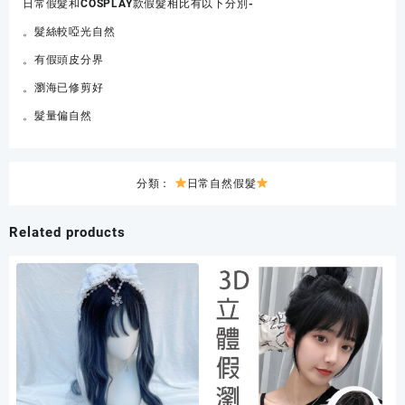
日常假髮和COSPLAY款假髮相比有以下分別-
短
髮
。髮絲較啞光自然
數
。有假頭皮分界
量
。瀏海已修剪好
。髮量偏自然
分類：
日常自然假髮
Related products