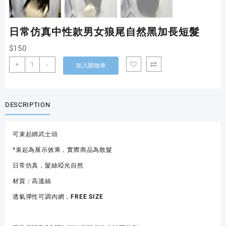
日常仿真中性款男女狼尾自然黑加長短髮
$
150
日
+
-
加入購物車
常
仿
真
中
DESCRIPTION
性
款
可束起綁武士頭
男
女
*束起為展示效果，實際商品為散髮
狼
日常仿真，髮絲啞光自然
尾
自
材質：高溫絲
然
透氣彈性可調內網，FREE SIZE
黑
加
長