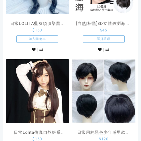
日常LOLITA藍灰頭頂染黑仿
[自然|棕黑]3D立體假瀏海 仿
$
160
$
45
真自然長卷髮
真補髮
加入購物車
選擇選項
日常Lolita仿真自然姬系
日常用純黑色少年感男款短
$
160
$
120
60cm長直髮自帶收臉鬢角 巧
髮