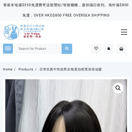
Skip
香港本地滿$350免運費寄送順豐站/智能櫃櫃，最快隔日收到。海外滿$800
to
content
免運，OVER HKD$800 FREE OVERSEA SHIPPING
Home
Products
日常仿真中性款男女狼尾自然黑加長短髮