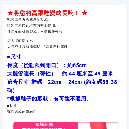
膝
款
★將您的高跟鞋變成長靴！ ★
鞋
套
靴套由彈力合成皮革製成。
Classe
請將其連接到現有的鞋上使用。
原
採用柔軟材質製成，方便攜帶外出！
創
到大腿的長度~。
Cosplay
太長亦可以剪掉調整。*需要自行處理
用
便
■尺寸
攜
長度（從鞋跟到開口）：約65cm
鞋
大腿管週長（彈性）：約 44 厘米至 49 厘米
套
數
適合尺寸-鞋碼：22cm – 24cm (約女碼35-38
量
碼)
*根據鞋子的形狀，有可能不適用。
■材質
彈性合成皮革布料