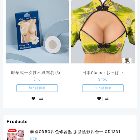
即棄式一次性不織布乳貼(5
日本Classe おっぱい
$
10
$
450
對裝)
NEOsister Cosplay穿戴式假
胸 褐色肌
加入購物車
加入購物車
Products
泰國ODBO四色修容盤 胭脂陰影四合一 OD1331
$
78