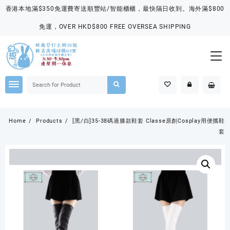
Skip
香港本地滿$350免運費寄送順豐站/智能櫃櫃，最快隔日收到。海外滿$800
to
content
免運，OVER HKD$800 FREE OVERSEA SHIPPING
Home
Products
[黑/白]35-38碼過膝款鞋套 Classe原創Cosplay用便攜鞋
套