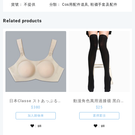
貨號：
不提供
分類：
Cos用配件道具
,
鞋襪手套及配件
Related products
日本Classe ストあっぷるっ
動漫角色萬用過膝襪 黑白兩
$
380
$
25
♪穿戴背心式假胸
色可選
加入購物車
選擇選項